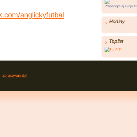
Propagujte aj svoju s
k.com/anglickyfutbal
Hodiny
Toplist
|
Zpracování dat