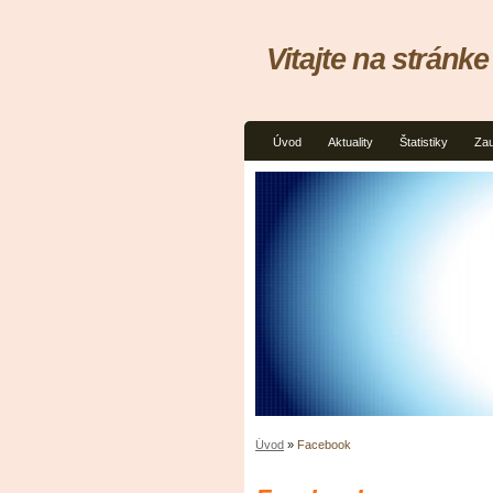
Vitajte na stránk
Úvod
Aktuality
Štatistiky
Zau
Úvod
»
Facebook