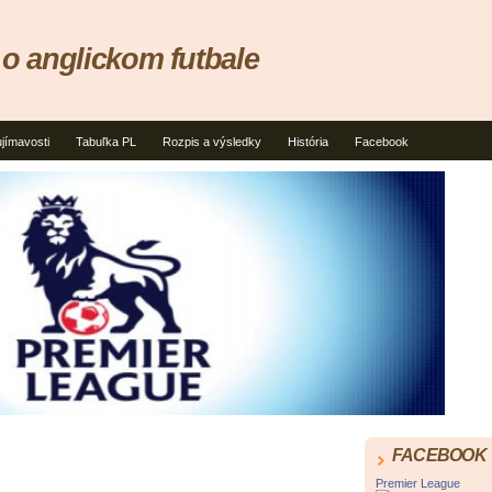
e o anglickom futbale
jímavosti
Tabuľka PL
Rozpis a výsledky
História
Facebook
FACEBOOK
Premier League