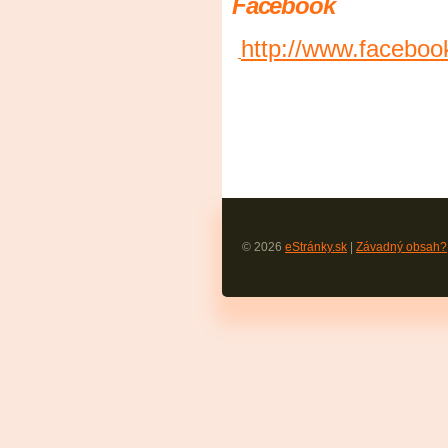
Facebook
http://www.faceboo
© 2026
eStránky.sk
|
Závadný obsah?